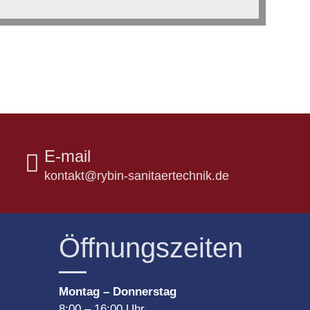
E-mail
kontakt@rybin-sanitaertechnik.de
Öffnungszeiten
Montag – Donnerstag
8
:
00
–
16
:
00 Uhr